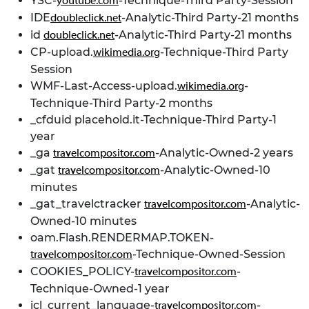
YSC-
-Technique-Third Party-Session
youtube.com
IDE
-Analytic-Third Party-21 months
doubleclick.net
id
-Analytic-Third Party-21 months
doubleclick.net
CP-upload.
-Technique-Third Party
wikimedia.org
Session
WMF-Last-Access-upload.
-
wikimedia.org
Technique-Third Party-2 months
_cfduid placehold.it-Technique-Third Party-1
year
_ga
-Analytic-Owned-2 years
travelcompositor.com
_gat
-Analytic-Owned-10
travelcompositor.com
minutes
_gat_travelctracker
-Analytic-
travelcompositor.com
Owned-10 minutes
oam.Flash.RENDERMAP.TOKEN-
-Technique-Owned-Session
travelcompositor.com
COOKIES_POLICY-
-
travelcompositor.com
Technique-Owned-1 year
icl_current_language-
-
travelcompositor.com